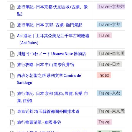
Travel-京都郊區
旅行筆記 - 日本京都 伏見區域 (古蹟、景
點)
Travel-京都
旅行筆記 - 日本 京都 - 古蹟 - 熱門景點
Travel
Ani 遺址｜土耳其亞美尼亞千年古城廢墟
（Ani Ruins）
Travel-東京周邊
川越 うつわノート Utsuwa Note 器物店
Travel-日本
旅行攻略 - 日本 中山道 奈良井宿
Index
西班牙朝聖之路 系列文章 Camino de
Santiago
Travel-京都
旅行筆記 - 日本 京都 (逛街, 展覽, 音樂, 市
集, 住宿)
Travel-東京周邊
東京近郊
埼玉縣首都圈外圍排水道
Travel
旅行推薦清單 - 泰國 曼谷