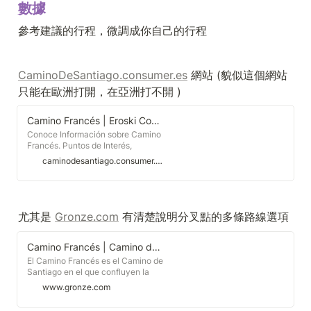
數據
參考建議的行程，微調成你自己的行程
CaminoDeSantiago.consumer.es
 網站 (貌似這個網站
只能在歐洲打開，在亞洲打不開 )
Camino Francés | Eroski Consumer
Conoce Información sobre Camino
Francés. Puntos de Interés,
Itinerario, Albergues, Monumentos
caminodesantiago.consumer.es
y Experiencias de otros peregrinos
尤其是 
Gronze.com
 有清楚說明分叉點的多條路線選項
Camino Francés | Camino de Santiago
El Camino Francés es el Camino de
Santiago en el que confluyen la
mayoría de las vías medievales de
www.gronze.com
peregrinación europeas, siendo por
tanto el camino de mayor