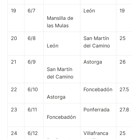
19
6/7
León
19
Mansilla de 
20
6/8
San Martín 
25
del Camino
21
6/9
Astorga
26
San Martín 
22
6/10
Foncebadón
27.5
23
6/11
Ponferrada
27.8
24
6/12
Villafranca 
25