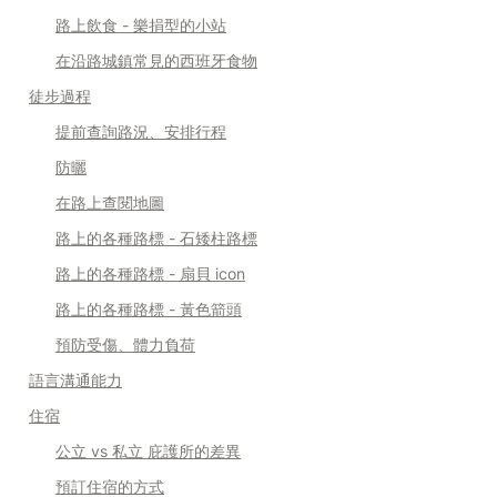
路上飲食 - 樂捐型的小站
在沿路城鎮常見的西班牙食物
徒步過程
提前查詢路況、安排行程
防曬
在路上查閱地圖
路上的各種路標 - 石矮柱路標
路上的各種路標 - 扇貝 icon
路上的各種路標 - 黃色箭頭
預防受傷、體力負荷
語言溝通能力
住宿
公立 vs 私立 庇護所的差異
預訂住宿的方式