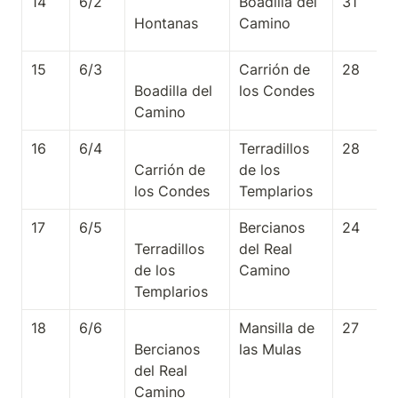
14
6/2
Boadilla del 
31
Camino
15
6/3
Carrión de 
28
Boadilla del 
los Condes
16
6/4
Terradillos 
28
Carrión de 
de los 
Templarios
17
6/5
Bercianos 
24
Terradillos 
del Real 
de los 
Camino
18
6/6
Mansilla de 
27
Bercianos 
las Mulas
del Real 