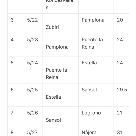
Roncesvalle
3
5/22
Pamplona
20
4
5/23
Puente la 
24
Reina
5
5/24
Estella
24
Puente la 
6
5/25
Sansol
29.5
7
5/26
Logroño
21
8
5/27
Nàjera
31