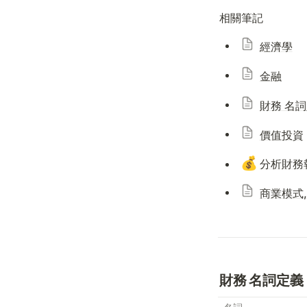
相關筆記
經濟學
金融
財務 名
價值投資
💰
分析財務
商業模式,
財務 名詞定義 