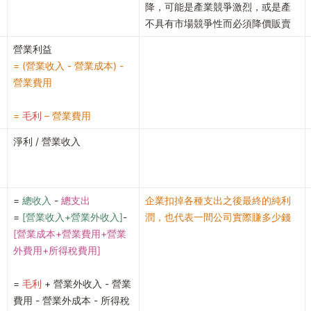
降，可能是產業競爭激烈，或是產
不具有市場競爭性而必須降價販賣
營業利益
= (營業收入 - 營業成本) - 
營業費用

= 
毛利
淨利 / 營業收入
= 
總收入 
- 
總支出
企業扣掉各種支出之後最終的純利
= 
[營業收入+營業外收入]
-
潤，也代表一間公司實際賺多少錢
[營業成本+營業費用+營業
外費用+所得稅費用]
= 
毛利
 + 營業外收入 - 營業
費用 - 營業外成本 - 所得稅