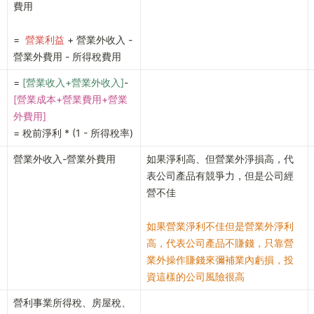
費用

=  
營業利益
 + 營業外收入 - 
營業外費用 - 所得稅費用
=
 [營業收入+營業外收入]
-
[營業成本+營業費用+營業
外費用]
= 稅前淨利 * (1 - 所得稅率)
營業外收入-營業外費用
如果淨利高、但營業外淨損高，代
表公司產品有競爭力，但是公司經
營不佳

如果營業淨利不佳但是營業外淨利
高，代表公司產品不賺錢，只靠營
業外操作賺錢來彌補業內虧損，投
資這樣的公司風險很高
營利事業所得稅、房屋稅、