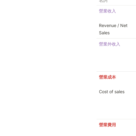
名詞
營業收入

Revenue / Net 
Sales
營業外收入
營業成本
Cost of sales
營業費用