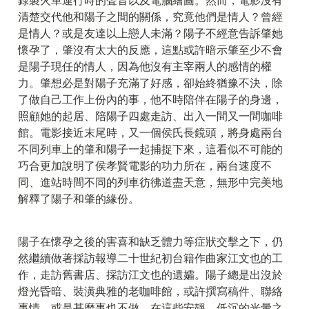
錄製火車運行時的聲音以及電腦繪圖。然而，電影沒有
清楚交代他和陽子之間的關係，究竟他們是情人？曾經
是情人？或是友達以上戀人未滿？陽子不經意告訴肇她
懷孕了，肇沒有太大的反應，這點或許暗示肇至少不會
是陽子現任的情人，因為他沒有主宰兩人的感情的權
力。肇想必是對陽子充滿了好感，卻始終猶豫不決，除
了做自己工作上份內的事，他不時陪伴在陽子的身邊，
照顧她的起居、陪陽子四處走訪、出入一間又一間咖啡
館。電影接近末尾時，又一個侯氏長鏡頭，將身處兩台
不同列車上的肇和陽子一起捕捉下來，這看似不可能的
巧合更加說明了侯孝賢電影的功力所在，兩台速度不
同、進站時間不同的列車彷彿道盡天意，無形中完美地
解釋了陽子和肇的緣份。
陽子在懷孕之後的害喜和缺乏體力等症狀交擊之下，仍
然繼續做著採訪報導二十世紀初台籍作曲家江文也的工
作，走訪舊書店、採訪江文也的遺孀。陽子總是出沒於
燈光昏暗、裝潢典雅的老咖啡館，或許撰寫稿件、聯絡
事情、或是甚麼事也不做。在這些安靜、低沉的光暈之