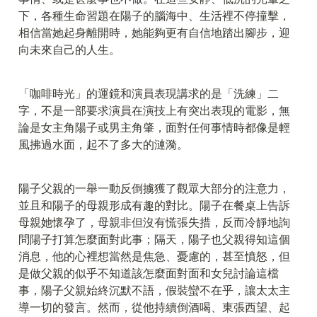
下，各種生命習題在陽子的腦海中、生活裡不停撞擊，
相信當她起身離開時，她能夠更有自信地踏出腳步，迎
向未來自己的人生。
「咖啡時光」的運鏡和演員表現講求的是「洗練」二
字，不是一部要求演員在演技上有突出表現的電影，無
論是女主角陽子或男主角肇，面對任何事情時都像是輕
風拂過水面，起不了多大的漣漪。
陽子父親的一舉一動反倒擄獲了觀眾大部分的注意力，
並且和陽子的母親形成有趣的對比。陽子在餐桌上告訴
母親她懷孕了，母親非但沒有慌張失措，反而冷靜地詢
問陽子打算怎麼面對此事；隔天，陽子也父親得知這個
消息，他的心裡想當然是焦急、憂慮的，甚至憤怒，但
是做父親的似乎不知道該怎麼面對面和女兒討論這檔
事，陽子父親始終沉默不語，假裝蠻不在乎，讓太太主
導一切的發言。然而，從他持續倒酒喝、東張西望、起