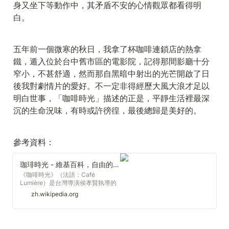
身又坐下等動作中，其矛盾不安的心情觀眾都看得明
白。
五年前一個微寒的秋日，我拿了杯咖啡連鎖店的熱拿
鐵，遁入位於台中舊市區的電影院，記得那間影廳十分
窄小，不甚舒適，然而那自黑暗中射出的光芒開啟了日
後我對劇情片的愛好。不一定非得經歷大風大浪才足以
明白世事，「咖啡時光」描述的正是，平靜生活裡最深
沉的生命況味，有時或許徬徨，最後總歸是美好的。
參考資料：
珈琲時光 - 維基百科，自由的百科全書
《咖啡時光》（法語：Café
Lumière）是台灣導演侯孝賢執導的
首部日語片，也是該導演所執導的首
zh.wikipedia.org
部非華語片，2003年出品，由松竹
製作與出品。