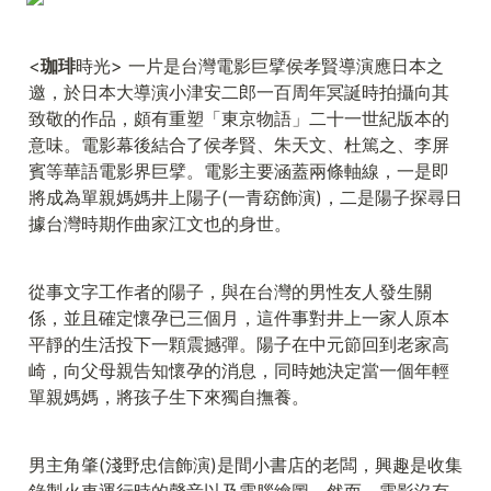
<
珈琲
時光> 一片是台灣電影巨擘侯孝賢導演應日本之
邀，於日本大導演小津安二郎一百周年冥誕時拍攝向其
致敬的作品，頗有重塑「東京物語」二十一世紀版本的
意味。電影幕後結合了侯孝賢、朱天文、杜篤之、李屏
賓等華語電影界巨擘。電影主要涵蓋兩條軸線，一是即
將成為單親媽媽井上陽子(一青窈飾演)，二是陽子探尋日
據台灣時期作曲家江文也的身世。
從事文字工作者的陽子，與在台灣的男性友人發生關
係，並且確定懷孕已三個月，這件事對井上一家人原本
平靜的生活投下一顆震撼彈。陽子在中元節回到老家高
崎，向父母親告知懷孕的消息，同時她決定當一個年輕
單親媽媽，將孩子生下來獨自撫養。
男主角肇(淺野忠信飾演)是間小書店的老闆，興趣是收集