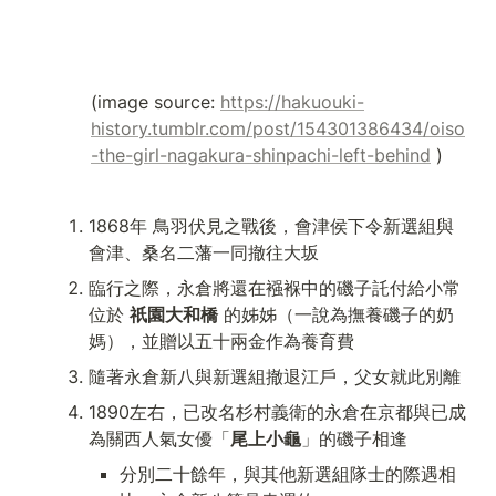
(image source: 
https://hakuouki-
history.tumblr.com/post/154301386434/oiso
-the-girl-nagakura-shinpachi-left-behind
 ) 
1868年 鳥羽伏見之戰後，會津侯下令新選組與
會津、桑名二藩一同撤往大坂
臨行之際，永倉將還在襁褓中的磯子託付給小常
位於 
祇園大和橋
 的姊姊（一說為撫養磯子的奶
媽），並贈以五十兩金作為養育費
隨著永倉新八與新選組撤退江戶，父女就此別離
1890左右，已改名杉村義衛的永倉在京都與已成
為關西人氣女優「
尾上小龜
」的磯子相逢
分別二十餘年，與其他新選組隊士的際遇相