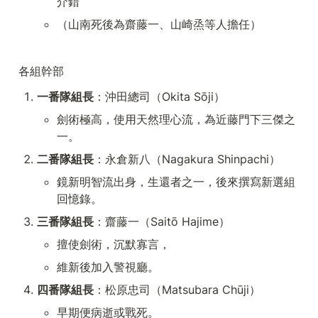
介錯
（山南死後為齋藤一、山崎烝等人擔任）
各組幹部
一番隊組長
：沖田總司（Okita Sōji）
劍術極高，使用天然理心流，為近藤門下三傑之
一。
二番隊組長
：永倉新八（Nagakura Shinpachi）
鏡新明智流出身，生還者之一，後來撰寫新選組
回憶錄。
三番隊組長
：齋藤一（Saitō Hajime）
擅使劍術，沉默寡言，
維新後加入警視廳。
四番隊組長
：松原忠司（Matsubara Chūji）
早期便病逝或戰死。