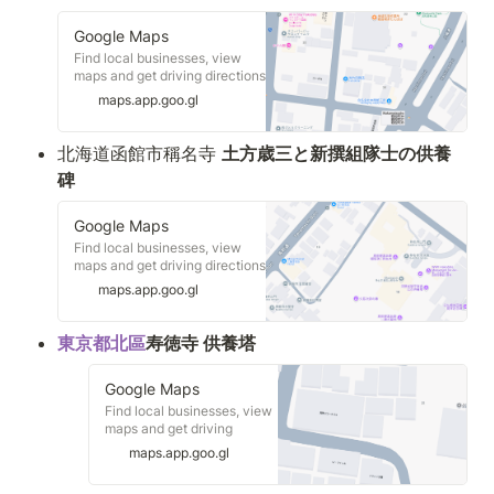
Google Maps
Find local businesses, view
maps and get driving directions
in Google Maps.
maps.app.goo.gl
北海道函館市稱名寺 
土方歳三と新撰組隊士の供養
碑
Google Maps
Find local businesses, view
maps and get driving directions
in Google Maps.
maps.app.goo.gl
東京都北區
寿徳寺 供養塔
Google Maps
Find local businesses, view
maps and get driving
directions in Google Maps.
maps.app.goo.gl