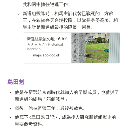
共和國中擔任巡邏工作。
新選組投降時，相馬主計代替已戰死的土方歲
三，在箱館弁天台場投降，以隊長身份簽署。相
馬主計是新選組最後的隊長、局長。
新選組最後の地 · 6 Irifunecho, Hakodate, Hokkaido 040-0057, Japan
★★★★☆ · Historical
landmark
maps.app.goo.gl
島田魁
他是在新選組京都時代就加入的早期成員，也參與了
新選組的終局「箱館戰爭」
戰後，他被監禁三年，最後被赦免。
他寫下<島田魁日記>，成為後人研究新選組歷史的
重要參考資料。