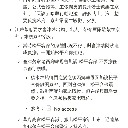
國、公武合體等。主張攘夷的長州藩士聚集在京
都，「天誅」暗殺行動氾濫，許多武士、浪士想
要反抗幕府，京都常發生殺戮、火災。
江戶幕府要求會津藩出錢、出人，帶領軍隊駐紮在京
都，維護京都治安。
當時松平容保的身體狀況不好，對會津藩財政造
成負擔。一開始松平容保拒絕。
會津藩家老西鄉賴母曾勸說 松平容保 不要擔任 
京都守護職。
後來在蛤御門之變之後西鄉賴母又勸說松平
容保離開京都、回到會津藩，松平容保震
怒，罷黜西鄉的家老職位。但在戊辰戰爭爆
發之後，他又被恢復家老職位。
參考：
No access
幕府高官松平春嶽，搬出松平家訓出來，逼迫第
九代藩主松平容保堅定支持幕府。