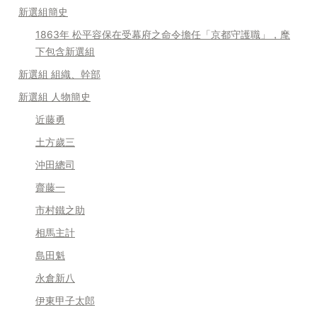
新選組簡史
1863年 松平容保在受幕府之命令擔任「京都守護職」，麾
下包含新選組
新選組 組織、幹部
新選組 人物簡史
近藤勇
土方歲三
沖田總司
齋藤一
市村鐵之助
相馬主計
島田魁
永倉新八
伊東甲子太郎