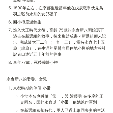
1890年左右，在京都重逢當年他在戊辰戰爭伏見鳥
羽之戰前永別的女兒磯子
回小樽度過餘生
進入大正時代之後，高齡 75歲的永倉新八開始寫下
過去在新選組的故事，後來集結成書 <新選組顛末記
>。完成於大正二年（一九一三），當時永倉七十五
歲（虛歲），在生涯的尾聲向居住地小樽的地方報社
記者口述近五十年前的往事
享年77歲，死後葬於小樽
永倉新八的妻妾、女兒
京都時期的伴侶 
小常
小常本名也叫做「常」，與 近藤勇 在多摩的正
妻同名，因此永倉以「
小常
」稱她以作區別
在新選組京都時代，兩人已過上形同夫妻的生活