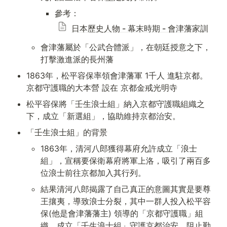
參考：
日本歷史人物 - 幕末時期 - 會津藩家訓
會津藩屬於「公武合體派」，在朝廷授意之下，
打擊激進派的長州藩
1863年，松平容保率領會津藩軍 1千人 進駐京都。
京都守護職的大本營 設在 京都金戒光明寺
松平容保將「壬生浪士組」納入京都守護職組織之
下，成立「新選組」，協助維持京都治安。
「壬生浪士組」的背景
1863年，清河八郎獲得幕府允許成立「浪士
組」，宣稱要保衛幕府將軍上洛，吸引了兩百多
位浪士前往京都加入其行列。
結果清河八郎揭露了自己真正的意圖其實是要尊
王攘夷，導致浪士分裂，其中一群人投入松平容
保(他是會津藩藩主) 領導的「京都守護職」組
織，成立「壬生浪士組」守護京都治安，阻止勤