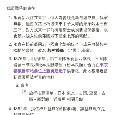
戊辰戰爭結束後
永倉新八住在東京，但因為曾經是新選組成員、仇家
無數。他曾在路上巧遇伊東甲子太郎的弟弟鈴木三樹
三郎，對方找來一群前御陵衛士成員要埋伏報復。永
倉新八躲入松前藩國老下國東七郎的宅邸。
永倉在松前藩國老下國東七郎的媒合下成為藩醫杉村
松柏的贅婿，改名 
杉村義衛
，定居 北海道。
1876年，明治9年，由二番隊永倉新八隊長、三番隊
齋藤一隊長和松本法眼隊醫（松本良順）合力在
東京
都板橋車站前位近藤勇建造了
供養塔。此地很鄰近當
初近藤勇被斬首的地點
參考：
旅行推薦清單 - 日本 東京 - 古蹟, 建築 - 古
蹟 - 新選組、近藤勇 相關景點
1882年，擔任樺戶監獄的劍術師範。該監獄現在是
監獄博物館。