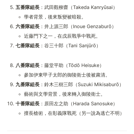
五番隊組長
：武田觀柳齋（Takeda Kanryūsai）
學者背景，後來叛變被暗殺。
六番隊組長
：井上源三郎（Inoue Genzaburō）
近藤門下之一，在戊辰戰爭中戰死。
七番隊組長
：谷三十郎（Tani Sanjūrō）
八番隊組長
：藤堂平助（Tōdō Heisuke）
參加伊東甲子太郎的御陵衛士後被粛清。
九番隊組長
：鈴木三樹三郎（Suzuki Mikisaburō）
藝術與文學背景，後來轉入御陵衛士。
十番隊組長
：原田左之助（Harada Sanosuke）
擅長槍術，在彰義隊戰死（另一說為逃亡不明）