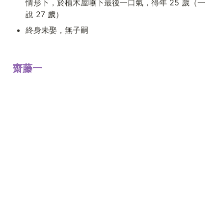
情形下，於植木屋嚥下最後一口氣，得年 25 歲（一
說 27 歲）
終身未娶，無子嗣
齋藤一