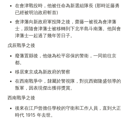
在會津戰役時，他被任命為新選組隊長 (那時近藤勇
已經被明治政府斬首)
會津藩向新政府軍投降之後，齋藤一被視為會津藩
士，跟隨會津藩士被移轉到下北半島斗南藩。他與會
津藩士一起過了幾年苦日子。
戊辰戰爭之後
廢藩置縣後，他做為松平容保的警衛，一同前往京
都。
移居東京成為新政府的警察
在西南戰爭中，隸屬於警視隊，對抗西鄉隆盛領導的
叛軍，因表現傑出獲得獎賞。
西南戰爭之後
後來在江戶曾擔任學校的守衛和工作人員，直到大正
時代 1915 年去世。