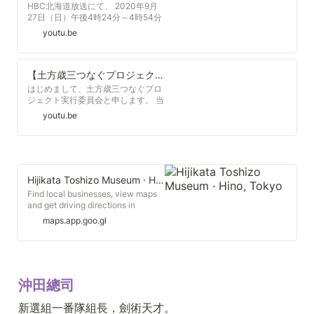
接任，雖說如此保下江戶城150萬人
HBC北海道放送にて、 2020年9月
和德川家和平，但是卻也無法養得起
27日（日）午後4時24分～4時54分
人數多達8萬的江戶幕府舊臣，而此
に放送した内容の見逃し配信です。
youtu.be
時擔任幕府海軍副總裁榎本武揚擔心
【番組内容】 新選組で鬼の副長と呼
幕府會因此人心渙散，於是率舊幕府
ばれた土方歳三。その土方は、箱館
軍決定前往蝦夷地，以北部地區作為
戦争の終結６日前、壮絶な死を遂げ
新的根據地去進行開發和防禦。[1]
る。 当時、蝦夷地と呼ばれた北海道
【土方歳三つなぐプロジェクト】クラウドファンディング 〜遺品修復と複製で未来へ紡ぐ歴史️️〜
に土方達、旧幕府脱走軍が上陸して
はじめまして、土方歳三つなぐプロ
から半年。戦いに次ぐ戦いの中で、
ジェクト実行委員会と申します。 当
土方がぶれずに保ち続けた思い、そ
委員会は、土方歳三兄の子孫が運営
youtu.be
して最後まで求め続けた理想とは？
する「土方歳三資料館」と、「株式
北海道での土方歳三の足跡をたど
会社大塚巧藝社」を中心に構成され
り、その最後まで貫いた生きざまに
ており、このたび、歳三の志を永く
迫る。 【出演者】 佐々木譲（直木
後世に繋いでいくことを目的として
賞作家） 段文凝（はこだて観光大
「土方歳三つなぐプロジェクト」を
使） #北海道#hokkaido#函館
立ち上げさせていただきました。 新
Hijikata Toshizo Museum · Hino, Tokyo
#hakodate#HBC#北海道放送#土方
選組の歴史は、親族がひっそりと遺
Find local businesses, view maps
歳三
品を守り語り継ぐだけではなく、さ
and get driving directions in
まざまな創作物に取り上げられ、多
Google Maps.
maps.app.goo.gl
くの人に語られることで伝えられて
まいりました。 今回クラウドファン
ディングに挑戦し、皆さまのご支援
をいただきながら、遺品公開を続け
るために必要な修復・複製製作など
の施策を行うことで、皆さまととも
沖田總司
に手を取り合って新選組・土方歳三
の歴史を未来へつなげていきたいと
新選組一番隊組長，劍術天才。
考えています。 #土方歳三つなぐプ