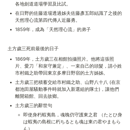
各地劍道道場學習及比試。
在日野的佐藤道場透過姊夫佐藤彥五郎結識了之後的
天然理心流第四代傳人近藤勇。
1859年，成為「天然理心流」的弟子
土方歲三死前最後的日子
1869年，土方歲三在相館拍攝照片。他將這張照
片、愛刀「和泉守兼定」、一束自己的頭髮，請小姓
市村鐵之助帶回東京多摩日野宿的土方姊姊。
土方歲三把積蓄交給市村鐵之助、山野八十八 (在京
都池田屋騷動事件時就加入新選組的隊士)，讓他們
離開箱館、回去故鄉。
土方歲三的辭世句
即使身朽蝦夷島，魂魄仍守護東之君 （たとひ身
は蝦夷の島根に朽ちるとも魂は東の君やまもら
ん）