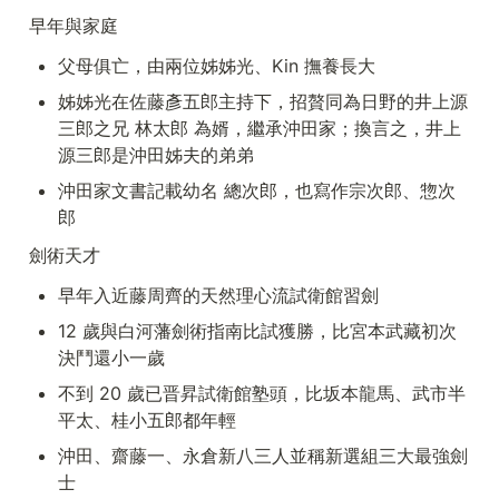
ロジェクト #新選組 #土方歳三 #池
早年與家庭
田屋事件 #歴史 #クラウドファンデ
ィング
父母俱亡，由兩位姊姊光、Kin 撫養長大
姊姊光在佐藤彥五郎主持下，招贅同為日野的井上源
三郎之兄 林太郎 為婿，繼承沖田家；換言之，井上
源三郎是沖田姊夫的弟弟
沖田家文書記載幼名 總次郎，也寫作宗次郎、惣次
郎
劍術天才
早年入近藤周齊的天然理心流試衛館習劍
12 歲與白河藩劍術指南比試獲勝，比宮本武藏初次
決鬥還小一歲
不到 20 歲已晋昇試衛館塾頭，比坂本龍馬、武市半
平太、桂小五郎都年輕
沖田、齋藤一、永倉新八三人並稱新選組三大最強劍
士