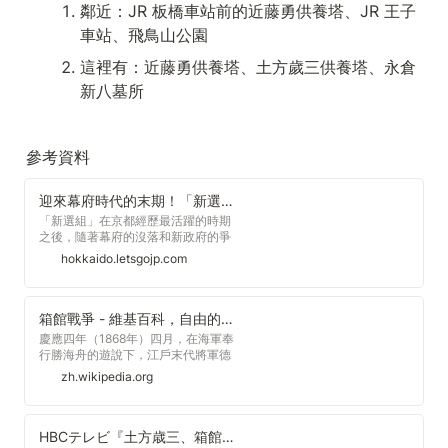
鄰近：JR 板橋車站前的近藤勇供養塔、JR 王子
車站、飛鳥山公園
這裡有：近藤勇供養塔、土方歲三供養塔、永倉
新八墓所
參考資料
迎來幕府時代的末期！「新選組」函館歷史巡禮
「新選組」在京都經歷最活躍的時期
之後，隨著幕府的沒落和新政府的爭
戰，一路轉戰到了北海道的函館。隸
hokkaido.letsgojp.com
屬於會津藩下的新選組在此漸漸邁向
衰頹，但依然留下許多值得一觀的歷
史痕跡。一起來北海道走一趟新選組
之旅！
箱館戰爭 - 維基百科，自由的百科全書
慶應四年（1868年）四月，在海軍奉
行勝海舟的遊說下，江戶末代將軍德
川慶喜同意投降，交出江戶城。在江
zh.wikipedia.org
戶無血開城後，戊辰戰爭的主舞台便
轉移到了日本的北陸、東北，而德川
宗家也被減封至駿府藩70萬石，德川
慶喜也將家督讓與他的養子德川家達
HBCテレビ『土方歳三、箱館に死す！』2020年9月27日（日）放送