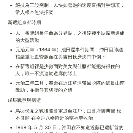
絕技為三段突刺，以快如鬼魅的速度直搗對手頸項，
常人根本無法招架
新選組京都時期
以一番隊組長任命為分界點，之後達幾乎缺席新選組
的大型活動
元治元年（1864 年）池田屋事件期間，沖田因肺結
核嚴重吐血昏厥而在與吉田稔麿決鬥中倒下
在新選組裡是少數面對美女與佳釀都能把持得住的
人，唯一不流連於遊廓的隊士
元治二年二月，奉命在近江草津帶回脱隊的總長山南
敬助，並擔任其切腹的介錯
戊辰戰爭與病逝
鳥羽伏見之戰後隨幕軍退至江戶，由幕府御典醫 松
本良順 在今戶八幡附近的稱福寺收治
1868 年 5 月 30 日，沖田在不知道近藤已遭斬首的