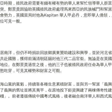
亞時期，殖民政府需要有錢有權有勢的華人來幫忙領導華人群眾
突。鄭景貴因協助英國殖民政府處理馬來西亞的民族械鬥和幫派
會勢力，英國當局封他為Kapitan 華人甲必丹，意即華人僑領
位可見一般。
居南洋，但仍不時捐款回故鄉廣東贊助建設和興學，並於河北省
共赴國難，獲得前滿清朝廷賜封他三代二品官銜。無論是在英國
地位。在鄭景貴過世之後，他的三子也被殖民政府任命為華人甲
愁吃穿，可見其權勢和財富之可觀。
海山黨的黨魁，持續靠各種生意累積財富，並與另一幫派「義興
了義興的舊址並將其夷平，在原地投下鉅資興建了兩棟傳奇性建
棧」。前者遵循傳統中國粵式風格，後者融合南洋華人和西式風