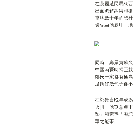
在英國殖民馬來西
出面調解糾紛和衝
當地數十年的黑社
優先由他處理。地
同時，鄭景貴雖久
中國南疆時捐巨款
鄭氏一家都有極高
足夠好幾代子孫不
在鄭景貴晚年成為
火拼。他刻意買下
塾」和豪宅「海記
華之能事。