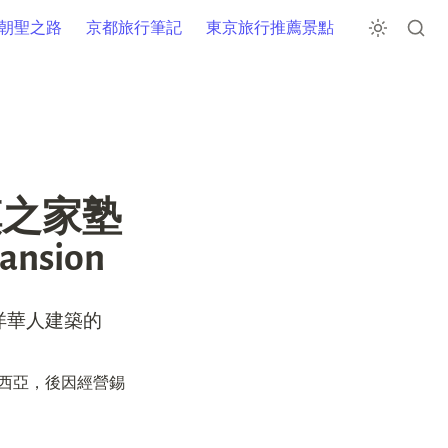
朝聖之路
京都旅行筆記
東京旅行推薦景點
慎之家塾
nsion 
洋華人建築的
往馬來西亞，後因經營錫