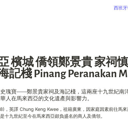
西班牙
亞 檳城 僑領鄭景貴 家祠
棧 Pinang Peranakan Ma
歷史瑰寶——鄭景貴家祠及海記棧，這兩座十九世紀南
了華人在馬來西亞的文化遺產與影響力。
1898)，英譯 Chung Keng Kwee，祖籍廣東，因家庭因素前
是十九世紀至今在馬來西亞頗負盛名的商人及僑領。