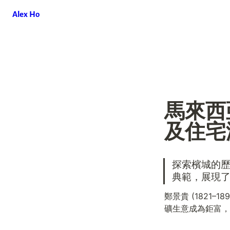
Alex Ho
馬來西
及住宅海記
探索檳城的
典範，展現
鄭景貴 (1821–
礦生意成為鉅富，