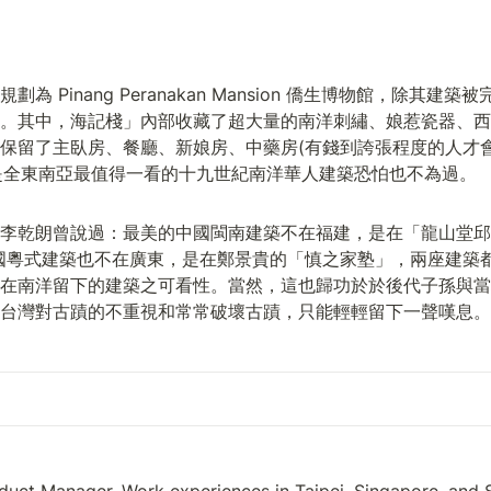
為 Pinang Peranakan Mansion 僑生博物館，除其建
。其中，海記棧」內部收藏了超大量的南洋刺繡、娘惹瓷器、西
保留了主臥房、餐廳、新娘房、中藥房(有錢到誇張程度的人才
是全東南亞最值得一看的十九世紀南洋華人建築恐怕也不為過。
李乾朗曾說過：最美的中國閩南建築不在福建，是在「龍山堂邱
國粵式建築也不在廣東，是在鄭景貴的「慎之家塾」，兩座建築
在南洋留下的建築之可看性。當然，這也歸功於於後代子孫與當
台灣對古蹟的不重視和常常破壞古蹟，只能輕輕留下一聲嘆息。