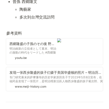
曾孫 西鄉隆文
陶藝家
多次到台灣交流訪問
參考資料
西郷隆盛の子孫のその後 野球選手、法務大臣にも！
明治維新の立役者として幕末、明治
の激動の時代をリードした #西郷隆
盛 士族反乱の西南戦争を起こして敗
youtu.be
北し、その生涯を終えました。 反乱
軍として官位も剥奪され、その後の
家族はひっそりと鹿児島で暮らして
いましたが、やがて西郷隆盛の家族
发现一张西乡隆盛的孩子们摄于美国华盛顿的照片 – 明治历史网
は復権し、各地で活躍します。 この
专门研究幕末的萨摩藩等的历史学家原田良子于2023年5月8日宣布，在
動画では、西郷隆盛の子どもたちの
福冈县发现了一张照片，是明治维新活跃人物西乡隆盛的孩子菊次郎、寅
うち、西郷菊次郎、西郷寅太郎の2
太郎和侄子隆準1885年在美国华盛顿拍摄的。原田女士表示：“菊次郎青
www.meiji-history.com
人を中心に子孫のその後を追ってい
年时期的样
きます。