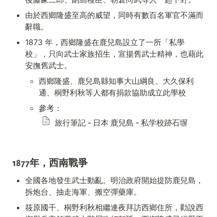
由於西鄉隆盛至高的威望，同時有數百名軍官不滿而
辭職。
1873 年，西鄉隆盛在鹿兒島設立了一所「私學
校」，只向武士家族招生，宣揚舊武士精神，也藉此
安撫舊武士。
西鄉隆盛、鹿兒島縣知事大山綱良、大久保利
通、桐野利秋等人都有捐款協助成立此學校
參考：
旅行筆記 - 日本 鹿兒島 - 私学校跡石塀
1877年，西南戰爭
全國各地發生武士動亂。明治政府開始提防鹿兒島，
拆炮台、抽走海軍、搬空彈藥庫。
筱原國干、桐野利秋相繼連夜拜訪西鄉住所，勸說西