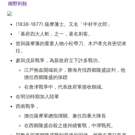
桐野利秋
(1838-1877) 薩摩藩士。又名「中村半次郎」
「幕府四大人斬」之一，著名刺客。
曾與薩摩藩的重要人物小松帶刀、木戶孝允有密切來
往。
參與戊辰戰爭，為新政府立下許多戰功。
江戶無血開城前夕，勝海舟找西鄉隆盛談判，他
擔任西鄉隆盛的保鏢
在會津戰爭中，代表政府軍接收鶴城。
在明治時期加入陸軍
西南戰爭，
擔任薩摩軍總指揮關、兼任四番大隊長
在西鄉隆盛自殺之後持續奮戰，中彈戰死。