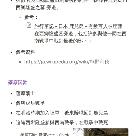
與數名與西鄉隆盛戰到最後的同伴，被葬在鹿兒島市 
西鄉隆盛之墓 旁邊。
參考：
旅行筆記 - 日本 鹿兒島 - 有數百人被埋葬
在西鄉隆盛墓旁邊，包括許多與他一同在西
南戰爭中戰到最後的部下：
參考資料
https://ja.wikipedia.org/wiki/桐野利秋
篠原国幹
薩摩藩士
參與戊辰戰爭
在明治時期加入陸軍。後來辭職回到鹿兒島
追隨西鄉隆盛參與西南戰爭，在戰爭中戰死
篠原国幹 戦死の地 · Gyokuto, Tamana District, Kumamoto