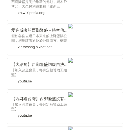
西鄉隆盛是明治維新的元勛，與木戶
孝允、大久保利通並稱「維新三
傑」。明治初年曾任要職，推行多項
zh.wikipedia.org
重大改革，並在岩倉使節團出國訪問
期間主導留守政府；1873年，在明治
六年政變中辭職下野，回鄉建立私學
校。1877年，在明治初年最大士族叛
愛狗成痴的西鄉隆盛－時空偵探的歷史行腳｜痞客邦
亂——西南戰爭中被推舉為叛軍首
假如各位去過日本東京的上野恩賜公
領，號稱「新政大總督、征伐大元
園，您應該看過位於公園南方、刻畫
帥」，同年叛亂失敗，自殺身死；
明治初期政治家兼軍人西鄉隆盛牽著
victorsong.pixnet.net
1889年，即其死後十二年，因輿論的
愛犬的知名銅像。 穿著軍裝的西鄉
同情、聲援而得到特赦，並追贈為正
隆盛畫像（床次正精作）。（圖片來
三位。三弟西鄉從道、從弟大山巖也
源：維基百科，公有領域）
都是明治政府的重臣。
【大結局】西鄉隆盛切腹自決！牡丹社事件與西鄉有關？熊本城見證日本武士走入歷史的戰役「西南戰爭」
【加入頻道會員，每月定額贊助工頭
堅】
https://www.youtube.com/channel/UCO6BMxjvslH_jSo7FZi6DcQ/join
youtu.be
【章節重點】 00:00 本集精華
00:24 39-40歲「大政奉還」到「戊
辰戰爭」 04:16 坂本龍馬之死 06:01
41-46歲「江戶無血開城」到「明治
【西鄉遊台灣】西鄉隆盛沒有名分的「島妻」是誰？從流放到崛起的末代武士 (中集)
六年政變」 13:07 47-49歲 西鄉從
【加入頻道會員，每月定額贊助工頭
道出兵台灣到「西南戰爭」 14:16 西
堅】
鄉從道與牡丹社事件 15:35 日本近代
https://www.youtube.com/channel/UCO6BMxjvslH_jSo7FZi6DcQ/join
youtu.be
最大內戰「西南戰爭」與西鄉切腹
【章節重點】 00:00 本集精華 01:19
18:12 甲午戰爭後台灣割讓 18:41
32~35歲 奄美大島的潛居歲月
1897年 西鄉菊次郎與宜蘭 【製作團
04:07 西鄉隆盛的島妻與長子菊次郎