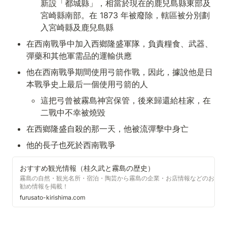
新設「都城縣」，相當於現在的鹿兒島縣東部及
宮崎縣南部。在 1873 年被廢除，轄區被分別劃
入宮崎縣及鹿兒島縣
在西南戰爭中加入西鄉隆盛軍隊，負責糧食、武器、
彈藥和其他軍需品的運輸供應
他在西南戰爭期間使用弓箭作戰，因此，據說他是日
本戰爭史上最后一個使用弓箭的人
這把弓曾被霧島神宮保管，後來歸還給桂家，在
二戰中不幸被燒毀
在西鄉隆盛自殺的那一天，他被流彈擊中身亡
他的長子也死於西南戰爭
おすすめ観光情報（桂久武と霧島の歴史）
霧島の自然・観光名所・宿泊・陶芸から霧島の企業・お店情報などのお
勧め情報を掲載！
furusato-kirishima.com