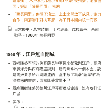
薩摩藩 、木戶孝允 (桂小五郎) 代表 長州藩，兩派會
面，簽訂「薩長同盟」 密約
「薩長同盟」象徵了浪士、上士之間放下成見，協力
合作，兩藩聯手對抗幕府，為了日本國內統一而戰
日本歷史 - 幕末時期、明治維新、戊辰戰爭、西南
戰爭 - 1866年 薩長同盟
1868 年，江戶無血開城
西鄉隆盛率領的倒幕薩長聯軍從京都殺到江戶，幕府
軍勝海舟與西鄉隆盛談判，勝海舟拿出一個木盒，說
是篤姬要拿給西鄉隆盛的，盒中放了寫著"薩摩守"島
津齊彬的書信，西鄉隆盛震驚不已
最終西鄉隆盛與德川江戶幕府達成協議，沒有攻打江
戶城
參考：