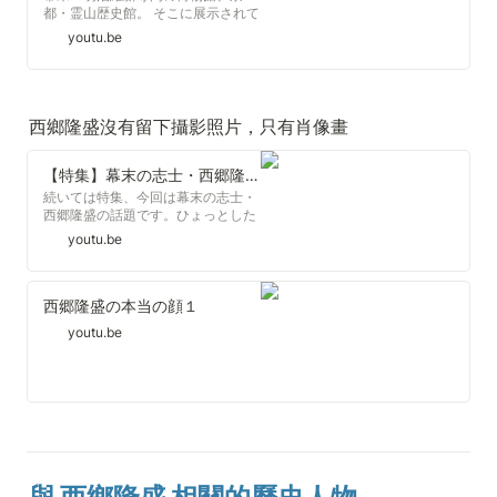
県が大津市に住む男性から寄託を受
都・霊山歴史館。 そこに展示されて
け、鑑定の結果、原本だと判明した
いたのは「坂本龍馬を暗殺した刀」
youtu.be
ということです。 （滋賀県立琵琶
や「西郷隆盛の首を切った刀」、新
湖文化館 井上優副館長）「（大久
選組局長・近藤勇が着用していた鎖
保との）仲の良さを前提とした、く
帷子や愛刀など…幕末の志士にまつ
だけた手紙の部分もある。日本近代
わる展示品で当時のリアルを体感！
史上の一級資料であるというふうに
さらに龍馬や中岡慎太郎、桂小五郎
西鄉隆盛沒有留下攝影照片，只有肖像畫
言えると思います」 今回見つかっ
らが眠る霊山墓地へ！ 日本の夜明
た手紙は、今年５月に県の公文書館
けを夢見た志士たちに思いをはせ
で展示される予定です。 ▼MBS
る・・・ （かんさい情報ネットten.
【特集】幕末の志士・西郷隆盛の写真を発見？？
NEWS HP
2024年6月12日放送） ▼若一調査
続いては特集、今回は幕末の志士・
https://www.mbs.jp/news/ ▼最新ニ
隊の再生リストはこちら
西郷隆盛の話題です。ひょっとした
ュースや特集を毎日配信 チャンネ
https://youtube.com/playlist?
ら大発見かもしれない「ある情報」
ル登録お願いします！
youtu.be
list=PLw3b2Pgq-
がＫＳＢに寄せられたんです。
https://www.youtube.com/c/MBSnewsCH?
sBczkWqtTEwGMEWqs-
sub_confirmation=1 #西郷隆盛 #
u2xnAW&si=jxKJ9lOaG9AeQPOI #
滋賀 #大津 #大久保利通 #直
読売テレビ #ten #読売テレビニ
西郷隆盛の本当の顔１
筆 #手紙 #明治維新 #アメリ
ュース #かんさい情報ネットten
カ #写真 #鑑定 #琵琶湖文化
#若一調査隊 #若一光司 #五十嵐竜
youtu.be
館 #琵琶湖 #近代史 #公文書
馬 #japan #history #京都 #霊山
#MBSニュース #毎日放送
歴史館 #霊山護國神社 #幕末 #明
治維新 #坂本龍馬 ▼特集動画や
深堀解説、最新ニュースを毎日配
信 チャンネル登録よろしくお願い
します！
https://www.youtube.com/channel/UCv7_krlrre3GQi79d4guxHQ
▼読売テレビ報道局のSNS
TikTok