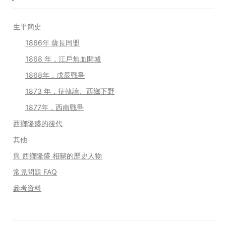
生平簡史
1866年 薩長同盟
1868 年，江戶無血開城
1868年，戊辰戰爭
1873 年，征韓論、西鄉下野
1877年，西南戰爭
西鄉隆盛的後代
其他
與 西鄉隆盛 相關的歷史人物
常見問題 FAQ
參考資料