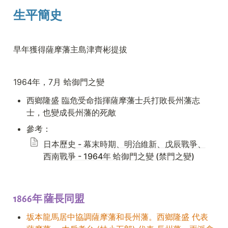
生平簡史
早年獲得薩摩藩主島津齊彬提拔
1964年，7月 蛤御門之變
西鄉隆盛 臨危受命指揮薩摩藩士兵打敗長州藩志
士，也變成長州藩的死敵
參考：
日本歷史 - 幕末時期、明治維新、戊辰戰爭、
西南戰爭 - 1964年 蛤御門之變 (禁門之變)
1866年 薩長同盟
坂本龍馬居中協調薩摩藩和長州藩。西鄉隆盛 代表 