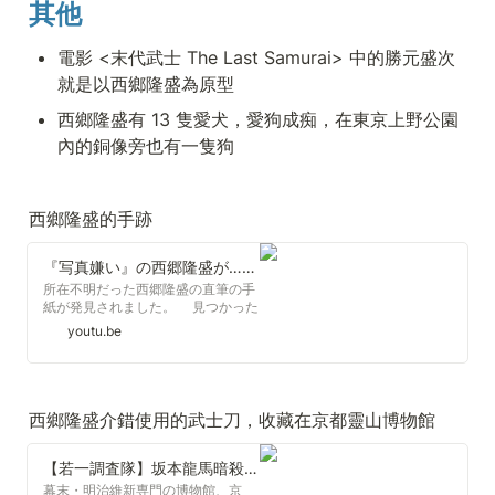
其他
電影 <末代武士 The Last Samurai> 中的勝元盛次
就是以西鄉隆盛為原型
西鄉隆盛有 13 隻愛犬，愛狗成痴，在東京上野公園
內的銅像旁也有一隻狗
西鄉隆盛的手跡 
『写真嫌い』の西郷隆盛が…大久保利通の写真を「醜体」とからかう内容も 西郷隆盛の大久保利通への直筆手紙発見「仲の良さを前提とした手紙」（2024年3月22日）
所在不明だった西郷隆盛の直筆の手
紙が発見されました。 見つかった
のは明治維新で活躍した西郷隆盛の
youtu.be
直筆の手紙で、明治５年（１８７２
年）にアメリカに滞在していた大久
保利通に宛てたものです。日本国内
の状況報告のほか、大久保のポート
レート写真を「醜体」とからかうな
西鄉隆盛介錯使用的武士刀，收藏在京都靈山博物館 
ど、写真嫌いとして知られた西郷を
象徴する一文も記されています。
１９２７年以降は所在がわからなく
【若一調査隊】坂本龍馬暗殺の真相 遺品からわかる歴史の真実 京都・霊山歴史館 坂本龍馬を切った刀に隠された秘密とは！？
なっていましたが、去年９月に滋賀
幕末・明治維新専門の博物館、京