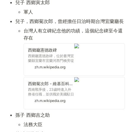
兒子 西鄉寅太郎
軍人
兒子，西鄉菊次郎，曾經擔任日治時期台灣宜蘭廳長
台灣人有立碑紀念他的功績，這個紀念碑至今還
存在
西鄉廳憲德政碑
西鄉廳憲德政碑，位於臺灣宜
蘭縣宜蘭市宜蘭河西門橋旁堤
防，為紀念宜蘭廳長西鄉菊次
zh.m.wikipedia.org
郎功績而於1905年刻製碑
文，1923年落成，今列歷史
建築。
西鄉菊次郎 - 維基百科，自由的百科全書
西南戰爭後，23歲時進入外
務省任職，並供職於美國駐日
公使館以及省內行政職。
zh.m.wikipedia.org
1887年（明治20年）6月，再
次前往美國留學。1890年
（明治23年）1月，任宮內省
孫子 西鄉吉之助
式部官。
法務大臣