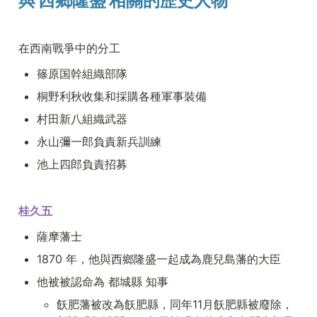
與 西鄉隆盛 相關的歷史人物
https://www.tiktok.com/@ytvnews
X（旧Twitter）
https://twitter.com/news_ytv ▼読売
テレビニュース
在西南戰爭中的分工
https://www.ytv.co.jp/press/ ▼かん
さい情報ネットten. Facebook
篠原国幹組織部隊
https://www.facebook.com/ytvten/
Instagram
桐野利秋收集和採購各種軍事裝備
https://www.instagram.com/ytv.ten/
X（旧Twitter）
村田新八組織武器
https://twitter.com/ytvnewsten
webサイト
永山彌一郎負責新兵訓練
https://www.ytv.co.jp/ten/ ▼情報ラ
イブ ミヤネ屋
池上四郎負責招募
https://www.ytv.co.jp/miyaneya/
▼ウェークアップ X（旧Twitter）
https://twitter.com/ytvwakeup web
サイト
桂久五
https://www.ytv.co.jp/wakeup/ ▼
情報提供はこちら「投稿ボックス」
https://www.ytv.co.jp/toukou_box/
薩摩藩士
1870 年，他與西鄉隆盛一起成為鹿兒島藩的大臣
他被被認命為 都城縣 知事
飫肥藩被改為飫肥縣，同年11月飫肥縣被廢除，