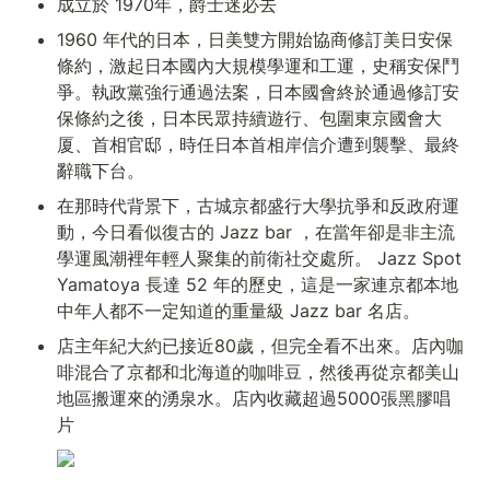
成立於 1970年，爵士迷必去
1960 年代的日本，日美雙方開始協商修訂美日安保
條約，激起日本國內大規模學運和工運，史稱安保鬥
爭。執政黨強行通過法案，日本國會終於通過修訂安
保條約之後，日本民眾持續遊行、包圍東京國會大
厦、首相官邸，時任日本首相岸信介遭到襲擊、最終
辭職下台。
在那時代背景下，古城京都盛行大學抗爭和反政府運
動，今日看似復古的 Jazz bar ，在當年卻是非主流
學運風潮裡年輕人聚集的前衛社交處所。 Jazz Spot 
Yamatoya 長達 52 年的歷史，這是一家連京都本地
中年人都不一定知道的重量級 Jazz bar 名店。
店主年紀大約已接近80歲，但完全看不出來。店內咖
啡混合了京都和北海道的咖啡豆，然後再從京都美山
地區搬運來的湧泉水。店內收藏超過5000張黑膠唱
片