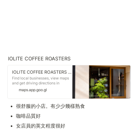
IOLITE COFFEE ROASTERS
IOLITE COFFEE ROASTERS · Kyoto, Kyoto
Find local businesses, view maps
and get driving directions in
Google Maps.
maps.app.goo.gl
很舒服的小店。有少少幾樣熟食
咖啡品質好
女店員的英文程度很好