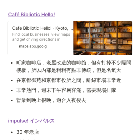
Café Bibliotic Hello!
Cafe Bibliotic Hello! · Kyoto, Kyoto
Find local businesses, view maps
and get driving directions in
Google Maps.
maps.app.goo.gl
町家咖啡店，老屋改造的咖啡館，但有打掉不少隔間
樓板，所以內部是稍稍有點非傳統，但是名氣大
在京都御苑和京都市役所之間，離錦市場非常近
非常熱門，週末下午容易客滿，需要現場排隊
營業到晚上很晚，適合入夜後去
impulse! インパルス
30 年老店