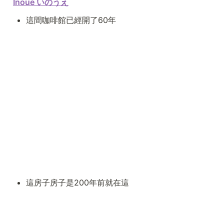
Inoue いのうえ
這間咖啡館已經開了60年
這房子房子是200年前就在這