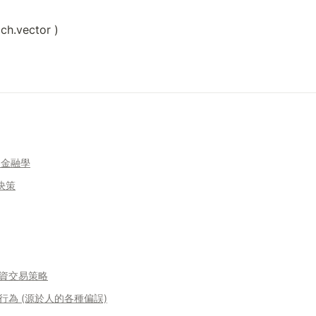
ch.vector )
行為金融學
決策
資交易策略
為 (源於人的各種偏誤)