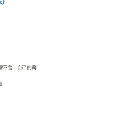
)
營不善，自己的薪
票