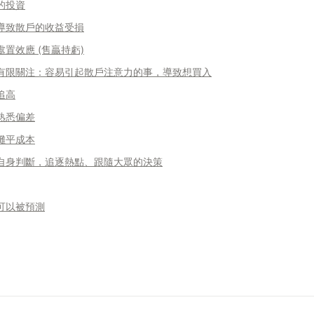
的投資
導致散戶的收益受損
處置效應 (售贏持虧)
- 有限關注：容易引起散戶注意力的事，導致想買入
追高
 熟悉偏差
 攤平成本
自身判斷，追逐熱點、跟隨大眾的決策
可以被預測